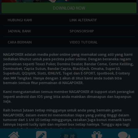
HUBUNGI KAMI
LINK ALTERNATIF
JADWAL BANK
SPONSORSHIP
CARA BERMAIN
VIDEO TUTORIAL
NAGAPOKER
adalah media poker online yang memakai uang asli yang kami
sediakan khusus untuk para pecinta poker online. Dengan beraneka ragam
permainan seperti Texas Poker, Domino Dealer, Bandar Ceme, Ceme Keliling,
Dominobet, Capsa Susun, Bandar Capsa, Blackjack, Omaha, Super10,
Superbull, QQspirit, Slots, IDNLIVE, Togel dan E-SPORT, sportbook, E-lottery
dan MM Tangkas. Hanya dengan 1 akun di situs kami anda sudah bisa
bermain semua fitur permainan di
NAGAPOKER
.
Kami mengutamakan semua member
NAGAPOKER
di support oleh perangkat
seperti android dan IOS yang bisa anda mainkan dimanapun dan kapanpun
saja.
Raih bonus jutaan setiap minggunya untuk anda yang bermain game
NAGAPOKER
, dalam event ini menentukan siapa yang paling tinggi dalam
turnover dari 1 s/d 10 setiap minggunya, rasakan juga bonus menarik kami
lainnya seperti lucky spin dan mysteri box setiap harinya. Tunggu apa lagi
segera daftarkan diri anda dan raih hadiahnya!