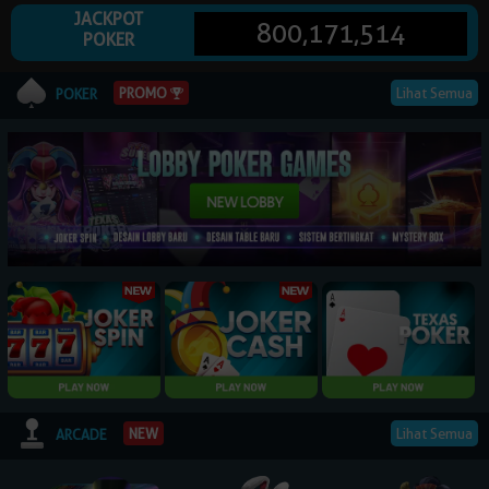
JACKPOT
800,171,514
POKER
© 2026 NagaPoker. All Rights Reserved | 18+
Lihat Semua
PROMO
POKER
Lihat Semua
NEW
ARCADE