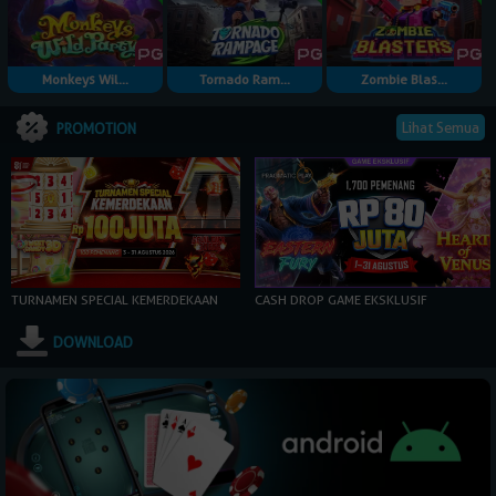
Monkeys Wil...
Tornado Ram...
Zombie Blas...
Lihat Semua
PROMOTION
TURNAMEN SPECIAL KEMERDEKAAN
CASH DROP GAME EKSKLUSIF
DOWNLOAD