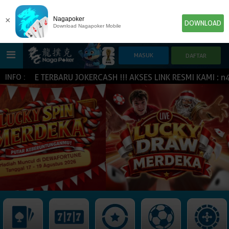
×
Nagapoker
DOWNLOAD
Download Nagapoker Mobile
 GAME TERBARU JOKERCASH !!! AKSES LINK RESMI KAMI : n4ga
INFO :
HOME
POKER
SLOT GAME
IDN E-LOTTERY
NEW
NEW
SPORTBOOK
LIVE CASINO
IDNLIVE
NEW
TOGEL
ESPORTS
ARCADE
NEW
NEW
NEW
IDNTRADE
TEMBAK IKAN
IDNRAFFLE