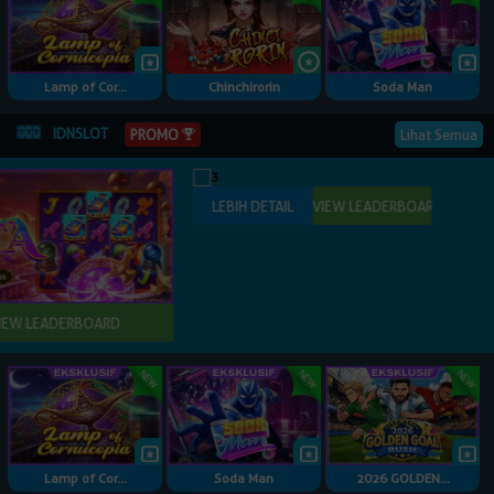
Lamp of Cor...
Chinchirorin
Soda Man
IDNSLOT
Lihat Semua
PROMO
Lamp of Cor...
Soda Man
2026 GOLDEN...