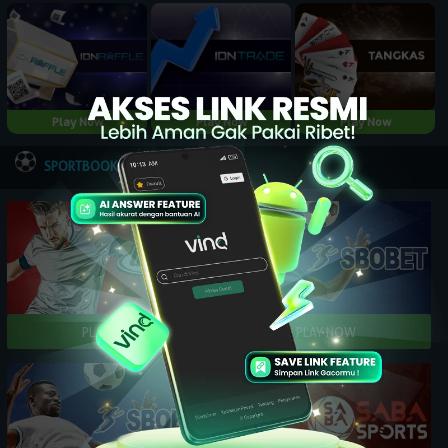
Play Now
Play Now
Play Now
NEW
SPORTBOOK