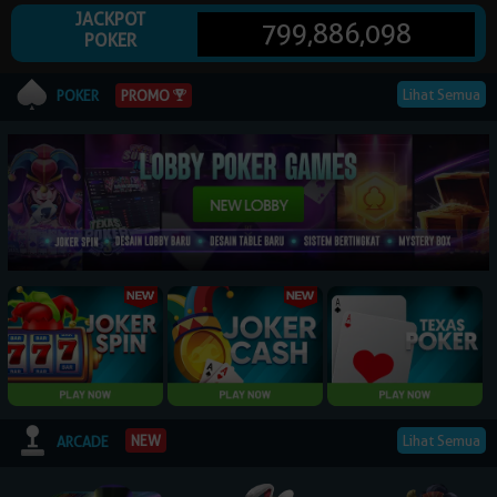
JACKPOT
799,886,098
POKER
© 2026 NagaPoker. All Rights Reserved | 18+
Lihat Semua
PROMO
POKER
Lihat Semua
NEW
ARCADE