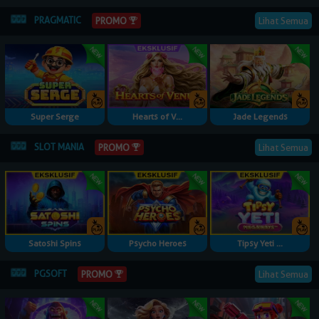
PRAGMATIC
Lihat Semua
PROMO
Super Serge
Hearts of V...
Jade Legends
SLOT MANIA
Lihat Semua
PROMO
Satoshi Spins
Psycho Heroes
Tipsy Yeti ...
PGSOFT
Lihat Semua
PROMO