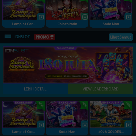
Lamp of Cor...
Chinchirorin
Soda Man
IDNSLOT
PROMO
Lihat Semua
Lamp of Cor...
Soda Man
2026 GOLDEN...