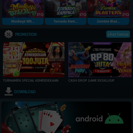
Monkeys Wil...
Tornado Ram...
Zombie Blas...
Lihat Semua
PROMOTION
TURNAMEN SPECIAL KEMERDEKAAN
CASH DROP GAME EKSKLUSIF
DOWNLOAD