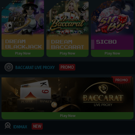
Play Now
Play Now
Play Now
PROMO
BACCARAT LIVE PROXY
Play Now
NEW
IDNMAX