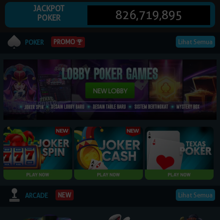
JACKPOT
826,719,895
POKER
© 2026 NagaPoker. All Rights Reserved | 18+
PROMO
Lihat Semua
POKER
Lihat Semua
NEW
ARCADE