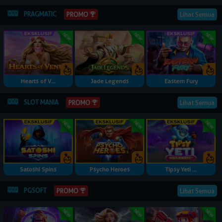
PRAGMATIC
PROMO
Lihat Semua
Hearts of V...
Jade Legends
Eastern Fury
SLOT MANIA
PROMO
Lihat Semua
Satoshi Spins
Psycho Heroes
Tipsy Yeti ...
PGSOFT
PROMO
Lihat Semua